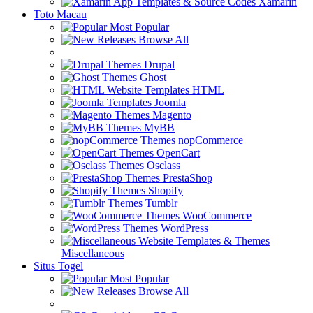
Xamarin
Toto Macau
Most Popular
Browse All
Drupal
Ghost
HTML
Joomla
Magento
MyBB
nopCommerce
OpenCart
Osclass
PrestaShop
Shopify
Tumblr
WooCommerce
WordPress
Miscellaneous
Situs Togel
Most Popular
Browse All