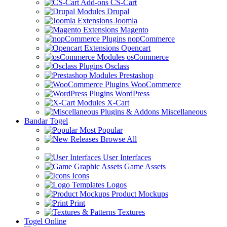
CS-Cart
Drupal
Joomla
Magento
nopCommerce
Opencart
osCommerce
Osclass
Prestashop
WooCommerce
WordPress
X-Cart
Miscellaneous
Bandar Togel
Most Popular
Browse All
User Interfaces
Game Assets
Icons
Logos
Product Mockups
Print
Textures
Togel Online