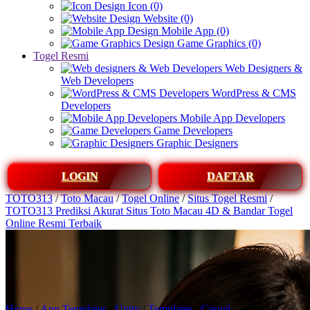
Icon (0)
Website (0)
Mobile App (0)
Game Graphics (0)
Togel Resmi
Web Designers &
Web Developers
WordPress & CMS
Developers
Mobile App Developers
Game Developers
Graphic Designers
LOGIN
DAFTAR
TOTO313
/
Toto Macau
/
Togel Online
/
Situs Togel Resmi
/
TOTO313 Prediksi Akurat Situs Toto Macau 4D & Bandar Togel
Online Resmi Terbaik
Home
/
App Templates
/
Unity
/
Templates
/
Casual