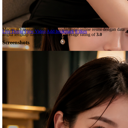
Togel Online Resmi Terbaik
Gabung di TOTO313 untuk mendapatkan prediksi situs Toto
Macau 4D akurat setiap hari. Bandar togel online resmi dengan data
Live Demo
View Video
Add bookmark
8 likes
angka lengkap dan akses mudah.
Average rating of
3.0
Screenshots