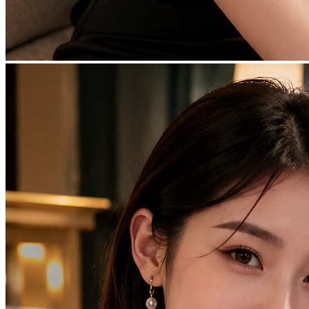
Gabung di TOTO313 untuk mendapatkan prediksi situs Toto
Macau 4D akurat setiap hari. Bandar togel online resmi dengan data
angka lengkap dan akses mudah.
Average rating of
4.9
based on
168.444
votes