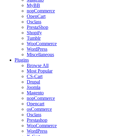
MyBB
nopCommerce
OpenCart
Osclass
PrestaShop
Shopify
Tumblr
WooCommerce
WordPress
Miscellaneous
Plugins
Browse All
Most Popular
CS-Cart
Drupal
Joomla
Magento
nopCommerce
Opencart
osCommerce
Osclass
Prestashop
WooCommerce
WordPress