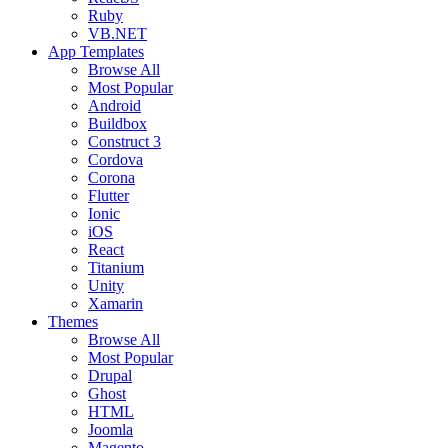
Ruby
VB.NET
App Templates
Browse All
Most Popular
Android
Buildbox
Construct 3
Cordova
Corona
Flutter
Ionic
iOS
React
Titanium
Unity
Xamarin
Themes
Browse All
Most Popular
Drupal
Ghost
HTML
Joomla
Magento