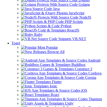
Django
Golang
Java
JavaScript
NodeJS
PHP Scripts
Python
ReactJS
Ruby
VB.NET
Togel
Most Popular
Browse All
Android
Buildbox
Construct 3
Cordova
Corona
Flutter
Ionic
iOS
React
Titanium
Unity