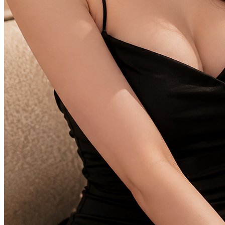
TOTO313 ✈️ Platform Hiburan
Digital Terpercaya dengan
Performa Maksimal
TOTO313
Prediksi Akurat Situs Toto
Macau 4D & Bandar Togel
Online Resmi Terbaik