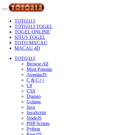
TOTO313
TOTO313 TOGEL
TOGEL ONLINE
SITUS TOGEL
TOTO MACAU
MACAU 4D
TOTO313
Browse All
Most Popular
AngularJS
C & C++
C#
CSS
Django
Golang
Java
JavaScript
NodeJS
PHP Scripts
Python
ReactJS